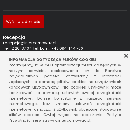
Wyślij wiadomość
Recepcja
recepcja@intercarnowak.pl
Tel. 12 261 37 37 Tel. kom.: +48 694 444 700
INFORMACJA DOTYCZĄCA PLIKÓW COOKIES
Salon sprzedaży
Informujemy, iż w celu optymalizacji treści dostępnych w
ubezpieczenia i finanse
naszym serwisie, dostosowania ich do Państwa
Pon. - Pt. 9:00 do 17:00
indywidualnych potrzeb korzystamy z informacji
Sobota 9:00 do 14:00, niedziela nieczynne
zapisanych za pomocą plików cookies na urządzeniach
końcowych użytkowników. Pliki cookies użytkownik może
Serwis mechaniczny, części, blacharnia i lakiernia
kontrolować za pomocą ustawień swojej przeglądarki
Pon. - Pt. 8:00 do 17:00
internetowej. Dalsze korzystanie z naszego serwisu
Sobota 8:00 do 14:00, niedziela nieczynne
internetowego, bez zmiany ustawień przeglądarki
internetowej oznacza, iż użytkownik akceptuje stosowanie
plików cookies. Czytaj więcej na podstronie: Polityka
Prywatności serwisu www.intercarnowak.pl.
Copyright © 2023 Inter Car Nowak.
Jak przetwarzamy dane:
Klauzula Informacyjna
|
Monitoring
|
Rekrutacja