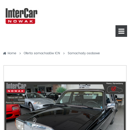
>
>
Home
Oferta samochodów ICN
Samochody osobowe