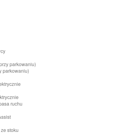
wcy
(przy parkowaniu)
zy parkowaniu)
ektrycznie
e
ktrycznie
 pasa ruchu
ssist
 ze stoku