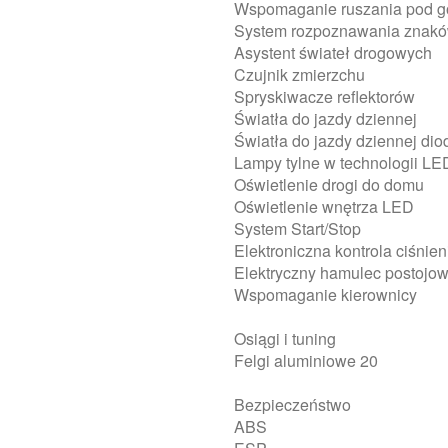
Wspomaganie ruszania pod gór
System rozpoznawania znak
Asystent świateł drogowych
Czujnik zmierzchu
Spryskiwacze reflektorów
Światła do jazdy dziennej
Światła do jazdy dziennej d
Lampy tylne w technologii LE
Oświetlenie drogi do domu
Oświetlenie wnętrza LED
System Start/Stop
Elektroniczna kontrola ciśnie
Elektryczny hamulec postojo
Wspomaganie kierownicy
Osiągi i tuning
Felgi aluminiowe 20
Bezpieczeństwo
ABS