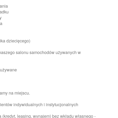
ania
padku
y
ra
lika dziecięcego)
 naszego salonu samochodów używanych w
y używane
iamy na miejscu.
ientów indywidualnych i instytucjonalnych
a (kredyt, leasing, wynajem) bez wkładu własnego -