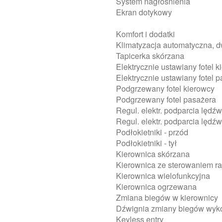
System nagłośnienia
Ekran dotykowy
Komfort i dodatki
Klimatyzacja automatyczna, 
Tapicerka skórzana
Elektrycznie ustawiany fotel 
Elektrycznie ustawiany fotel 
Podgrzewany fotel kierowcy
Podgrzewany fotel pasażera
Regul. elektr. podparcia lędź
Regul. elektr. podparcia lędź
Podłokietniki - przód
Podłokietniki - tył
Kierownica skórzana
Kierownica ze sterowaniem ra
Kierownica wielofunkcyjna
Kierownica ogrzewana
Zmiana biegów w kierownicy
Dźwignia zmiany biegów wyk
Keyless entry