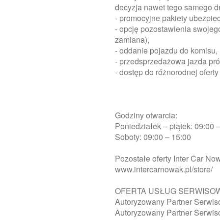
decyzja nawet tego samego d
- promocyjne pakiety ubezpie
- opcję pozostawienia swojeg
zamiana),
- oddanie pojazdu do komisu,
- przedsprzedażowa jazda pr
- dostęp do różnorodnej ofe
Godziny otwarcia:
Poniedziałek – piątek: 09:00 
Soboty: 09:00 – 15:00
Pozostałe oferty Inter Car No
www.intercarnowak.pl/store/
OFERTA USŁUG SERWISOWYC
Autoryzowany Partner Serwi
Autoryzowany Partner Serwi