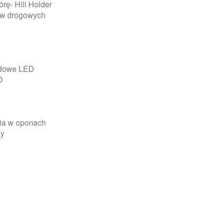
ę- Hill Holder
ów drogowych
iodowe LED
D
nia w oponach
wy