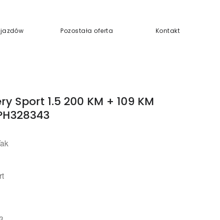
Pojazdów
Pozostała oferta
Kontakt
ry Sport 1.5 200 KM + 109 KM
PH328343
Tak
rt
3