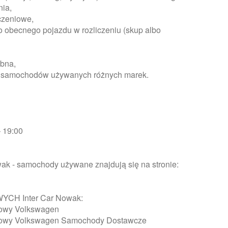
nia,
czeniowe,
o obecnego pojazdu w rozliczeniu (skup albo
óbna,
rty samochodów używanych różnych marek.
– 19:00
wak - samochody używane znajdują się na stronie:
H Inter Car Nowak:
sowy Volkswagen
sowy Volkswagen Samochody Dostawcze