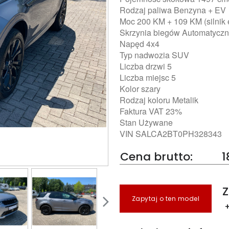
Rodzaj paliwa Benzyna + EV
Moc 200 KM + 109 KM (silnik 
Skrzynia biegów Automatycz
Napęd 4x4
Typ nadwozia SUV
Liczba drzwi 5
Liczba miejsc 5
Kolor szary
Rodzaj koloru Metalik
Faktura VAT 23%
Stan Używane
VIN SALCA2BT0PH328343
Cena brutto:
1
Z
Zapytaj o ten model
+