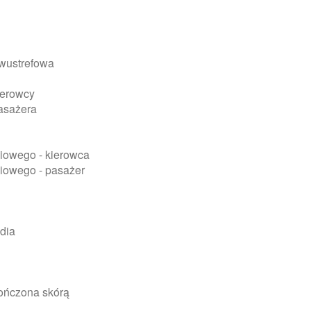
dwustrefowa
kierowcy
pasażera
wiowego - kierowca
wiowego - pasażer
dia
ończona skórą