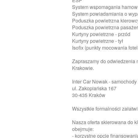
ESP
System wspomagania hamow
System powiadamiania o wy
Poduszka powietrzna kierowc
Poduszka powietrzna pasaże
Kurtyny powietrzne - przód
Kurtyny powietrzne - tył
Isofix (punkty mocowania fote
Zapraszamy do odwiedzenia
Krakowie.
Inter Car Nowak - samochod
ul. Zakopiańska 167
30-435 Kraków
Wszystkie formalności załatw
Nasza oferta skierowana do kl
obejmuje:
- korzystne opcje finansowani