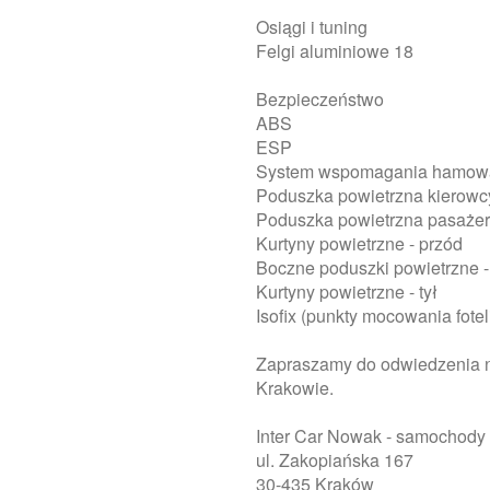
Osiągi i tuning
Felgi aluminiowe 18
Bezpieczeństwo
ABS
ESP
System wspomagania hamow
Poduszka powietrzna kierowc
Poduszka powietrzna pasaże
Kurtyny powietrzne - przód
Boczne poduszki powietrzne -
Kurtyny powietrzne - tył
Isofix (punkty mocowania fote
Zapraszamy do odwiedzenia
Krakowie.
Inter Car Nowak - samochod
ul. Zakopiańska 167
30-435 Kraków