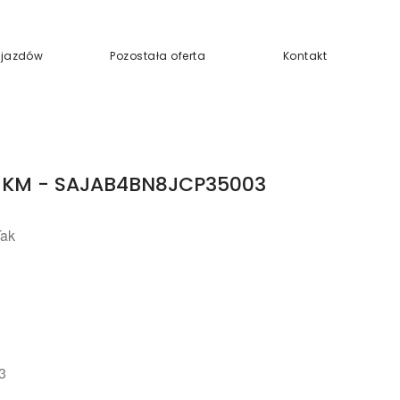
Pojazdów
Pozostała oferta
Kontakt
0 KM - SAJAB4BN8JCP35003
Tak
3