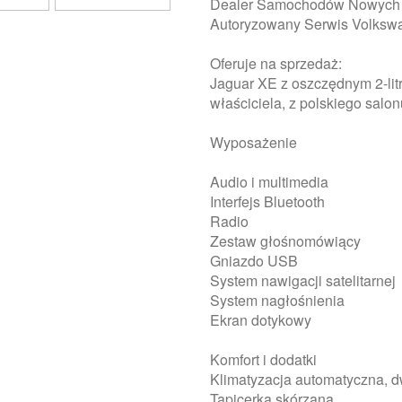
Dealer Samochodów Nowych 
Autoryzowany Serwis Volksw
Oferuje na sprzedaż:
Jaguar XE z oszczędnym 2-lit
właściciela, z polskiego sa
Wyposażenie
Audio i multimedia
Interfejs Bluetooth
Radio
Zestaw głośnomówiący
Gniazdo USB
System nawigacji satelitarnej
System nagłośnienia
Ekran dotykowy
Komfort i dodatki
Klimatyzacja automatyczna, 
Tapicerka skórzana