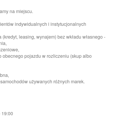
iamy na miejscu.
ientów indywidualnych i instytucjonalnych
a (kredyt, leasing, wynajem) bez wkładu własnego -
nia,
czeniowe,
o obecnego pojazdu w rozliczeniu (skup albo
óbna,
rty samochodów używanych różnych marek.
– 19:00