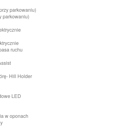
(przy parkowaniu)
zy parkowaniu)
ektrycznie
e
ktrycznie
 pasa ruchu
ssist
ę- Hill Holder
iodowe LED
nia w oponach
wy