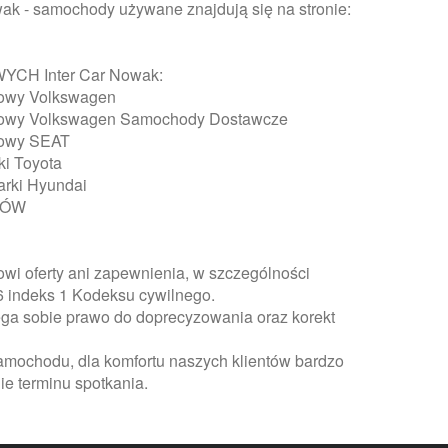
wak - samochody używane znajdują się na stronie:
H Inter Car Nowak:
sowy Volkswagen
sowy Volkswagen Samochody Dostawcze
sowy SEAT
i Toyota
rki Hyundai
DÓW
owi oferty ani zapewnienia, w szczególności
556 indeks 1 Kodeksu cywilnego.
ega sobie prawo do doprecyzowania oraz korekt
amochodu, dla komfortu naszych klientów bardzo
ie terminu spotkania.