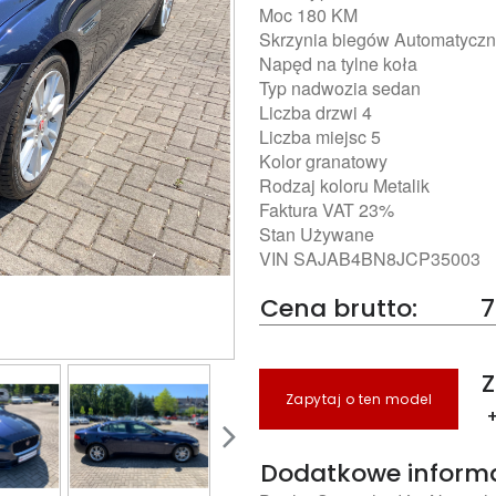
Moc 180 KM
Skrzynia biegów Automatycz
Napęd na tylne koła
Typ nadwozia sedan
Liczba drzwi 4
Liczba miejsc 5
Kolor granatowy
Rodzaj koloru Metalik
Faktura VAT 23%
Stan Używane
VIN SAJAB4BN8JCP35003
Cena brutto:
7
Z
Zapytaj o ten model
+
Dodatkowe inform