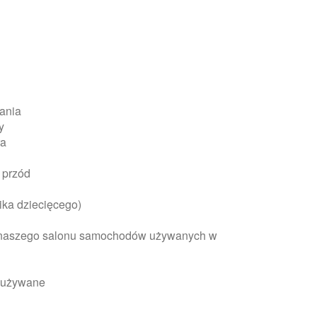
ania
y
ra
 przód
lika dziecięcego)
 naszego salonu samochodów używanych w
y używane