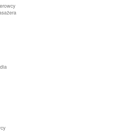
kierowcy
pasażera
dia
wcy