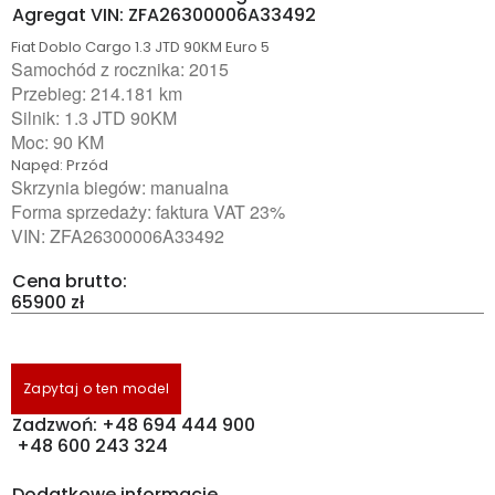
Agregat VIN: ZFA26300006A33492
Fiat Doblo Cargo 1.3 JTD 90KM Euro 5
Samochód z rocznika: 2015
Przebieg: 214.181 km
Silnik: 1.3 JTD 90KM
Moc: 90 KM
Napęd: Przód
Skrzynia biegów: manualna
Forma sprzedaży: faktura VAT 23%
VIN: ZFA26300006A33492
Cena brutto:
65900 zł
Zapytaj o ten model
Zadzwoń: +48 694 444 900
+48 600 243 324
Dodatkowe informacje