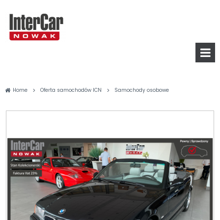
>
>
Home
Oferta samochodów ICN
Samochody osobowe