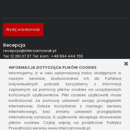
Wyślij wiadomość
Recepcja
recepcja@intercarnowak.pl
Tel. 12 261 37 37 Tel. kom.: +48 694 444 700
INFORMACJA DOTYCZĄCA PLIKÓW COOKIES
Salon sprzedaży
Informujemy, iż w celu optymalizacji treści dostępnych w
ubezpieczenia i finanse
naszym serwisie, dostosowania ich do Państwa
Pon. - Pt. 9:00 do 17:00
indywidualnych potrzeb korzystamy z informacji
Sobota 9:00 do 14:00, niedziela nieczynne
zapisanych za pomocą plików cookies na urządzeniach
końcowych użytkowników. Pliki cookies użytkownik może
Serwis mechaniczny, części, blacharnia i lakiernia
kontrolować za pomocą ustawień swojej przeglądarki
Pon. - Pt. 8:00 do 17:00
internetowej. Dalsze korzystanie z naszego serwisu
Sobota 8:00 do 14:00, niedziela nieczynne
internetowego, bez zmiany ustawień przeglądarki
internetowej oznacza, iż użytkownik akceptuje stosowanie
plików cookies. Czytaj więcej na podstronie: Polityka
Prywatności serwisu www.intercarnowak.pl.